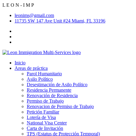
L
E
O
N
-
I
M
P
leonims@gmail.com
11735 SW 147 Ave Unit #24 Miami, FL 33196
Inicio
Areas de práctica
Parol Humanitario
Asilo Político
Desestimación de Asilo Político
Residencia Permanente
Renovación de Residencia
Permiso de Trabajo
Renovacion de Permiso de Trabajo
Petición Familiar
Lotería de Visa
National Visa Center
Carta de Invitación
TPS (Estatus de Protección Temporal)